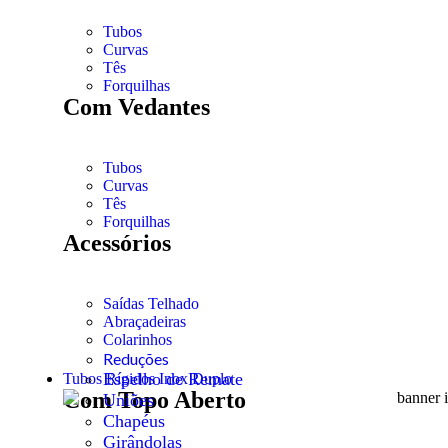
Tubos
Curvas
Tês
Forquilhas
Com Vedantes
Tubos
Curvas
Tês
Forquilhas
Acessórios
Saídas Telhado
Abraçadeiras
Colarinhos
Reduções
Espelho de Remate
Tubos Rígidos Inox Duplo
Com Topo Aberto
Uniões
Chapéus
Girândolas