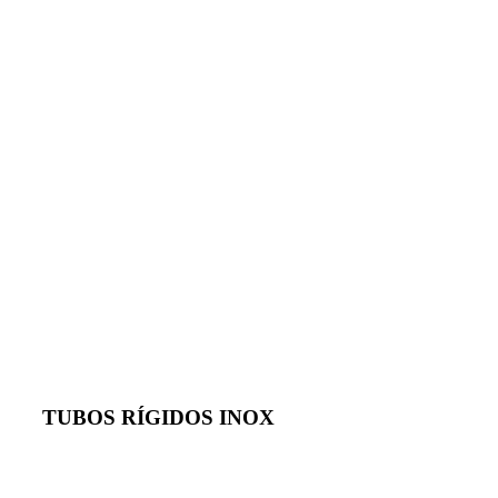
TUBOS DE CHAMINÉS
TUBO INOX
RÍGIDO
DESDE
7,04€
Ver oferta
TUBOS RÍGIDOS INOX