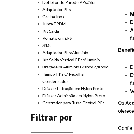
Defletor de Parede PPs/Alu
Adaptador PPs
M
Grelha Inox
D
Junta EPDM
A
Kit Saída
Remate em EPS
f
Sifão
Benefí
Adaptador PPs/Aluminio
Kit Saída Vertical PPs/Aluminio
Braçadeira Alumínio Branco c/Apoio
D
Tampo PPs c/ Recolha
E
Condensados
f
Difusor Extração em Nylon Preto
V
Difusor Admissão em Nylon Preto
Centrador para Tubo Flexível PPs
Os
Ace
oferece
Filtrar por
Confie