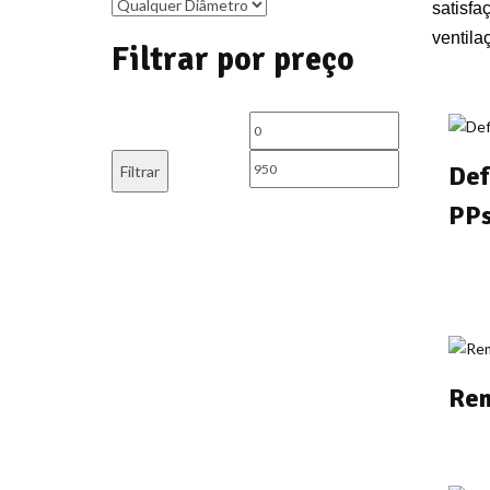
satisfa
ventila
Filtrar por preço
Preço
Preço
mínimo
máximo
Def
Filtrar
PPs
Rem