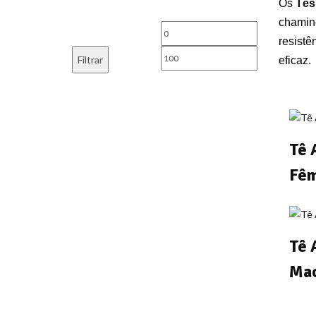
Os
Tês
chaminé
Preço
Preço
resistê
mínimo
máximo
Filtrar
eficaz.
Tê 
Fê
Tê 
Ma