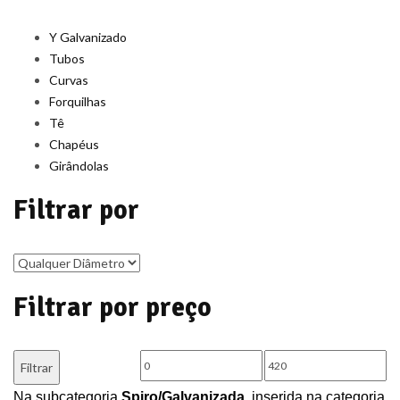
Y Galvanizado
Tubos
Curvas
Forquilhas
Tê
Chapéus
Girândolas
Filtrar por
Filtrar por preço
Preço
Preço
Filtrar
mínimo
máximo
Na subcategoria
Spiro/Galvanizada
, inserida na categoria